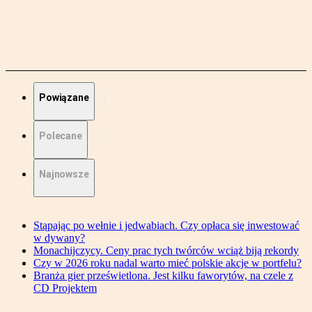
Powiązane
Polecane
Najnowsze
Stąpając po wełnie i jedwabiach. Czy opłaca się inwestować
w dywany?
Monachijczycy. Ceny prac tych twórców wciąż biją rekordy
Czy w 2026 roku nadal warto mieć polskie akcje w portfelu?
Branża gier prześwietlona. Jest kilku faworytów, na czele z
CD Projektem