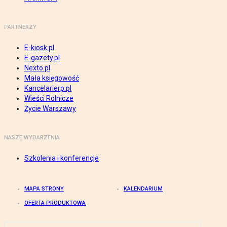
PARTNERZY
E-kiosk.pl
E-gazety.pl
Nexto.pl
Mała księgowość
Kancelarierp.pl
Wieści Rolnicze
Życie Warszawy
NASZE WYDARZENIA
Szkolenia i konferencje
MAPA STRONY
KALENDARIUM
OFERTA PRODUKTOWA