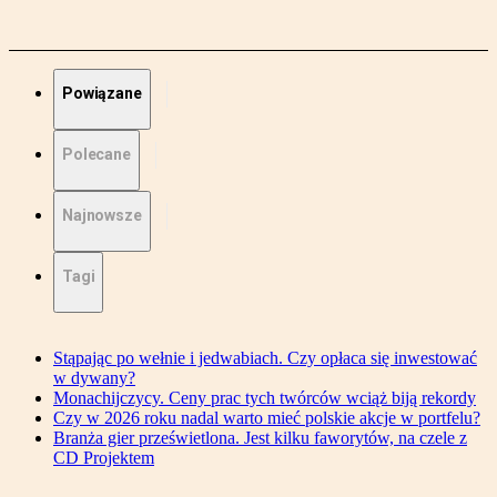
Powiązane
Polecane
Najnowsze
Tagi
Stąpając po wełnie i jedwabiach. Czy opłaca się inwestować
w dywany?
Monachijczycy. Ceny prac tych twórców wciąż biją rekordy
Czy w 2026 roku nadal warto mieć polskie akcje w portfelu?
Branża gier prześwietlona. Jest kilku faworytów, na czele z
CD Projektem