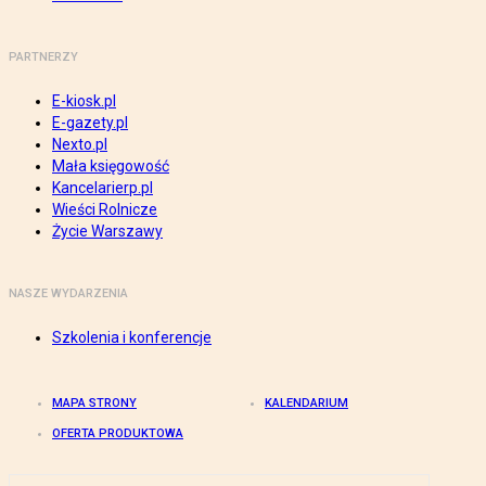
PARTNERZY
E-kiosk.pl
E-gazety.pl
Nexto.pl
Mała księgowość
Kancelarierp.pl
Wieści Rolnicze
Życie Warszawy
NASZE WYDARZENIA
Szkolenia i konferencje
MAPA STRONY
KALENDARIUM
OFERTA PRODUKTOWA