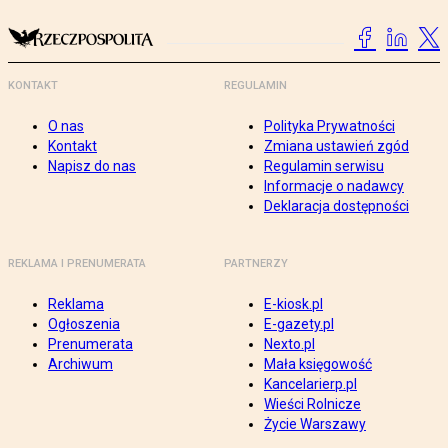
KONTAKT
REGULAMIN
O nas
Polityka Prywatności
Kontakt
Zmiana ustawień zgód
Napisz do nas
Regulamin serwisu
Informacje o nadawcy
Deklaracja dostępności
REKLAMA I PRENUMERATA
PARTNERZY
Reklama
E-kiosk.pl
Ogłoszenia
E-gazety.pl
Prenumerata
Nexto.pl
Archiwum
Mała księgowość
Kancelarierp.pl
Wieści Rolnicze
Życie Warszawy