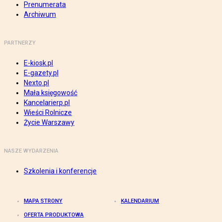
Prenumerata
Archiwum
PARTNERZY
E-kiosk.pl
E-gazety.pl
Nexto.pl
Mała księgowość
Kancelarierp.pl
Wieści Rolnicze
Życie Warszawy
NASZE WYDARZENIA
Szkolenia i konferencje
MAPA STRONY
KALENDARIUM
OFERTA PRODUKTOWA