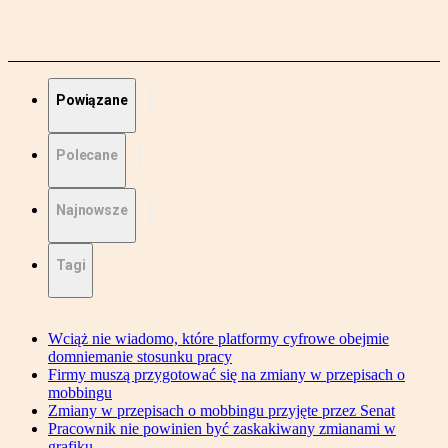
Powiązane
Polecane
Najnowsze
Tagi
Wciąż nie wiadomo, które platformy cyfrowe obejmie
domniemanie stosunku pracy
Firmy muszą przygotować się na zmiany w przepisach o
mobbingu
Zmiany w przepisach o mobbingu przyjęte przez Senat
Pracownik nie powinien być zaskakiwany zmianami w
grafiku