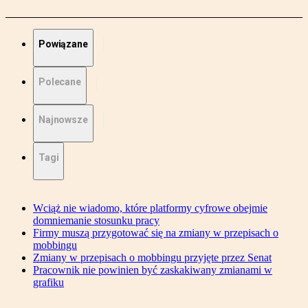
Powiązane
Polecane
Najnowsze
Tagi
Wciąż nie wiadomo, które platformy cyfrowe obejmie
domniemanie stosunku pracy
Firmy muszą przygotować się na zmiany w przepisach o
mobbingu
Zmiany w przepisach o mobbingu przyjęte przez Senat
Pracownik nie powinien być zaskakiwany zmianami w
grafiku