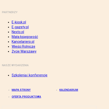
PARTNERZY
E-kiosk.pl
E-gazety.pl
Nexto.pl
Mała księgowość
Kancelarierp.pl
Wieści Rolnicze
Życie Warszawy
NASZE WYDARZENIA
Szkolenia i konferencje
MAPA STRONY
KALENDARIUM
OFERTA PRODUKTOWA