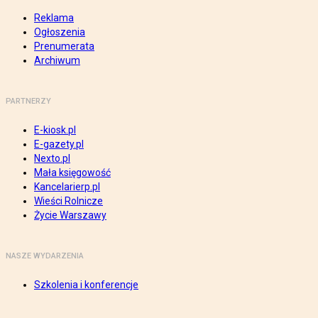
Reklama
Ogłoszenia
Prenumerata
Archiwum
PARTNERZY
E-kiosk.pl
E-gazety.pl
Nexto.pl
Mała księgowość
Kancelarierp.pl
Wieści Rolnicze
Życie Warszawy
NASZE WYDARZENIA
Szkolenia i konferencje