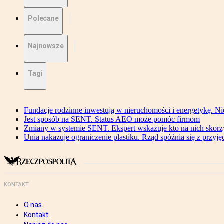
Polecane
Najnowsze
Tagi
Fundacje rodzinne inwestują w nieruchomości i energetykę. Ni
Jest sposób na SENT. Status AEO może pomóc firmom
Zmiany w systemie SENT. Ekspert wskazuje kto na nich skorzys
Unia nakazuje ograniczenie plastiku. Rząd spóźnia się z przyj
KONTAKT
O nas
Kontakt