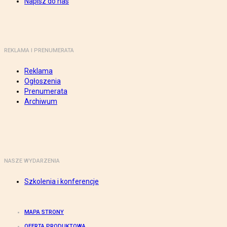
Napisz do nas
REKLAMA I PRENUMERATA
Reklama
Ogłoszenia
Prenumerata
Archiwum
NASZE WYDARZENIA
Szkolenia i konferencje
MAPA STRONY
OFERTA PRODUKTOWA