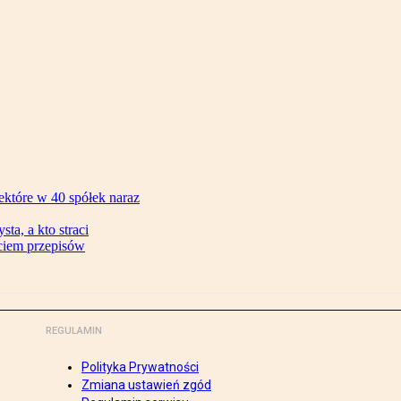
ektóre w 40 spółek naraz
ta, a kto straci
ęciem przepisów
REGULAMIN
Polityka Prywatności
Zmiana ustawień zgód