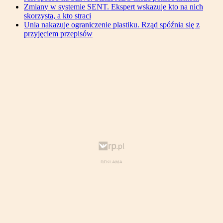
Zmiany w systemie SENT. Ekspert wskazuje kto na nich
skorzysta, a kto straci
Unia nakazuje ograniczenie plastiku. Rząd spóźnia się z
przyjęciem przepisów