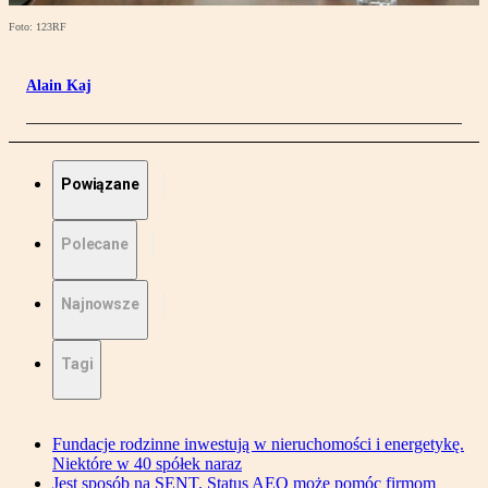
Foto: 123RF
Alain Kaj
Powiązane
Polecane
Najnowsze
Tagi
Fundacje rodzinne inwestują w nieruchomości i energetykę.
Niektóre w 40 spółek naraz
Jest sposób na SENT. Status AEO może pomóc firmom