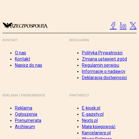
KONTAKT
REGULAMIN
O nas
Polityka Prywatności
Kontakt
Zmiana ustawień zgód
Napisz do nas
Regulamin serwisu
Informacje o nadawcy
Deklaracja dostępności
REKLAMA I PRENUMERATA
PARTNERZY
Reklama
E-kiosk.pl
Ogłoszenia
E-gazety.pl
Prenumerata
Nexto.pl
Archiwum
Mała księgowość
Kancelarierp.pl