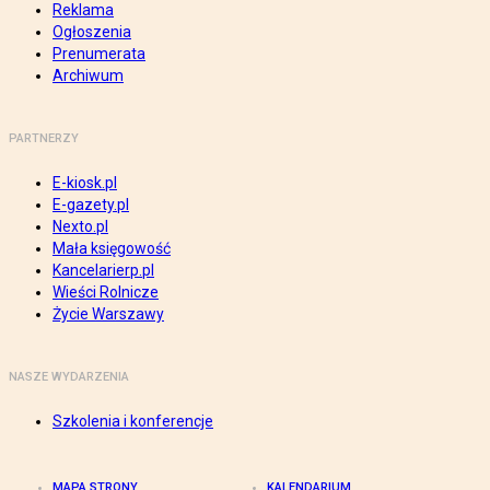
Reklama
Ogłoszenia
Prenumerata
Archiwum
PARTNERZY
E-kiosk.pl
E-gazety.pl
Nexto.pl
Mała księgowość
Kancelarierp.pl
Wieści Rolnicze
Życie Warszawy
NASZE WYDARZENIA
Szkolenia i konferencje
MAPA STRONY
KALENDARIUM