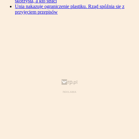
skorzysta, a kto straci
Unia nakazuje ograniczenie plastiku. Rząd spóźnia się z
przyjęciem przepisów