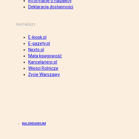
Informacje o nadawcy
Deklaracja dostępności
PARTNERZY
E-kiosk.pl
E-gazety.pl
Nexto.pl
Mała księgowość
Kancelarierp.pl
Wieści Rolnicze
Życie Warszawy
KALENDARIUM