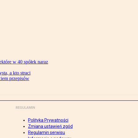
ektóre w 40 spółek naraz
ta, a kto straci
ęciem przepisów
REGULAMIN
Polityka Prywatności
Zmiana ustawień zgód
Regulamin serwisu