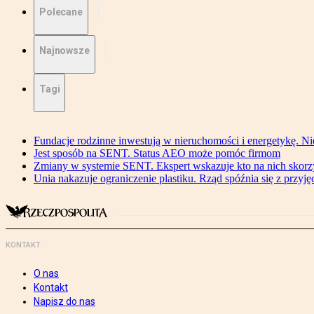
Polecane
Najnowsze
Tagi
Fundacje rodzinne inwestują w nieruchomości i energetykę. Ni
Jest sposób na SENT. Status AEO może pomóc firmom
Zmiany w systemie SENT. Ekspert wskazuje kto na nich skorzys
Unia nakazuje ograniczenie plastiku. Rząd spóźnia się z przyj
KONTAKT
O nas
Kontakt
Napisz do nas