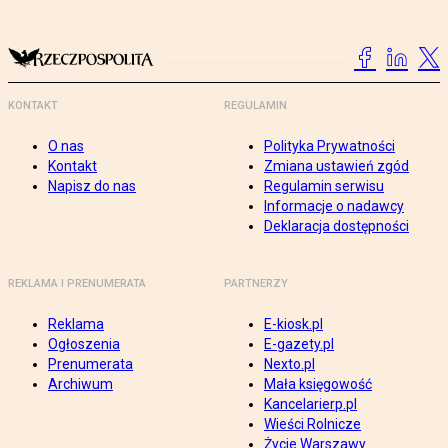
KONTAKT
REGULAMIN
O nas
Polityka Prywatności
Kontakt
Zmiana ustawień zgód
Napisz do nas
Regulamin serwisu
Informacje o nadawcy
Deklaracja dostępności
REKLAMA I PRENUMERATA
PARTNERZY
Reklama
E-kiosk.pl
Ogłoszenia
E-gazety.pl
Prenumerata
Nexto.pl
Archiwum
Mała księgowość
Kancelarierp.pl
Wieści Rolnicze
Życie Warszawy