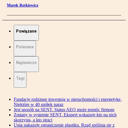
Marek Rotkiewicz
Powiązane
Polecane
Najnowsze
Tagi
Fundacje rodzinne inwestują w nieruchomości i energetykę.
Niektóre w 40 spółek naraz
Jest sposób na SENT. Status AEO może pomóc firmom
Zmiany w systemie SENT. Ekspert wskazuje kto na nich
skorzysta, a kto straci
Unia nakazuje ograniczenie plastiku. Rząd spóźnia się z