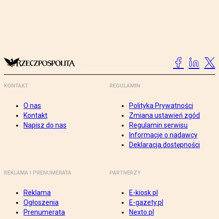
KONTAKT
REGULAMIN
O nas
Polityka Prywatności
Kontakt
Zmiana ustawień zgód
Napisz do nas
Regulamin serwisu
Informacje o nadawcy
Deklaracja dostępności
REKLAMA I PRENUMERATA
PARTNERZY
Reklama
E-kiosk.pl
Ogłoszenia
E-gazety.pl
Prenumerata
Nexto.pl