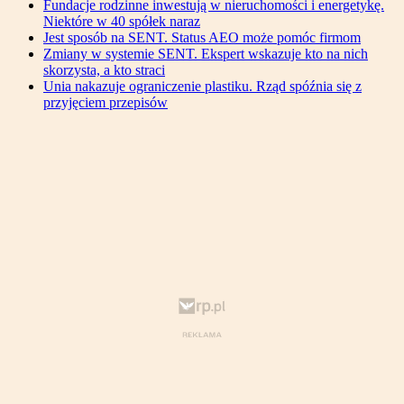
Fundacje rodzinne inwestują w nieruchomości i energetykę.
Niektóre w 40 spółek naraz
Jest sposób na SENT. Status AEO może pomóc firmom
Zmiany w systemie SENT. Ekspert wskazuje kto na nich
skorzysta, a kto straci
Unia nakazuje ograniczenie plastiku. Rząd spóźnia się z
przyjęciem przepisów