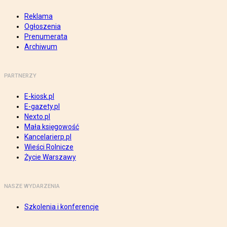
Reklama
Ogłoszenia
Prenumerata
Archiwum
PARTNERZY
E-kiosk.pl
E-gazety.pl
Nexto.pl
Mała księgowość
Kancelarierp.pl
Wieści Rolnicze
Życie Warszawy
NASZE WYDARZENIA
Szkolenia i konferencje