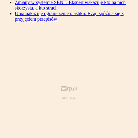
Zmiany w systemie SENT. Ekspert wskazuje kto na nich
skorzysta, a kto straci
Unia nakazuje ograniczenie plastiku. Rząd spóźnia się z
przyjęciem przepisów