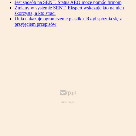
Jest sposób na SENT. Status AEO może pomóc firmom
Zmiany w systemie SENT. Ekspert wskazuje kto na nich
skorzysta, a kto straci
Unia nakazuje ograniczenie plastiku. Rząd spóźnia się z
przyjęciem przepisów