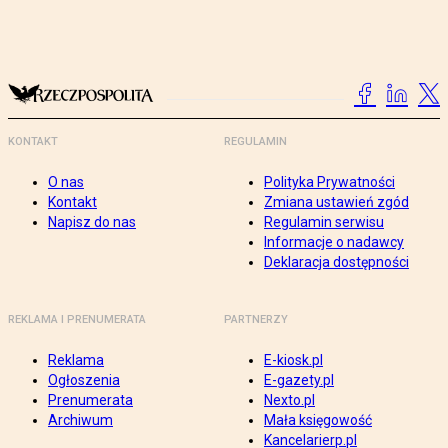
KONTAKT
REGULAMIN
O nas
Polityka Prywatności
Kontakt
Zmiana ustawień zgód
Napisz do nas
Regulamin serwisu
Informacje o nadawcy
Deklaracja dostępności
REKLAMA I PRENUMERATA
PARTNERZY
Reklama
E-kiosk.pl
Ogłoszenia
E-gazety.pl
Prenumerata
Nexto.pl
Archiwum
Mała księgowość
Kancelarierp.pl