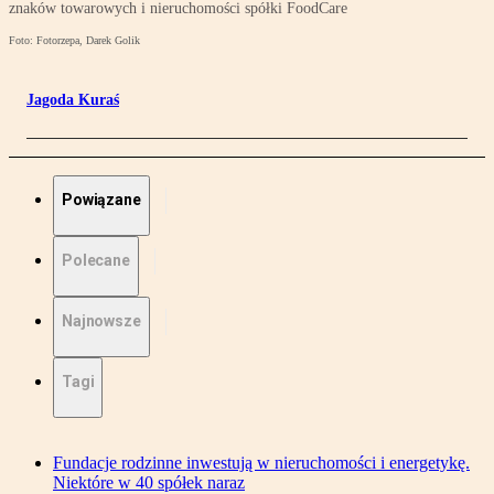
znaków towarowych i nieruchomości spółki FoodCare
Foto: Fotorzepa, Darek Golik
Jagoda Kuraś
Powiązane
Polecane
Najnowsze
Tagi
Fundacje rodzinne inwestują w nieruchomości i energetykę.
Niektóre w 40 spółek naraz