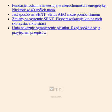
Fundacje rodzinne inwestują w nieruchomości i energetykę.
Niektóre w 40 spółek naraz
Jest sposób na SENT. Status AEO może pomóc firmom
Zmiany w systemie SENT. Ekspert wskazuje kto na nich
skorzysta, a kto straci
Unia nakazuje ograniczenie plastiku. Rząd spóźnia się z
przyjęciem przepisów