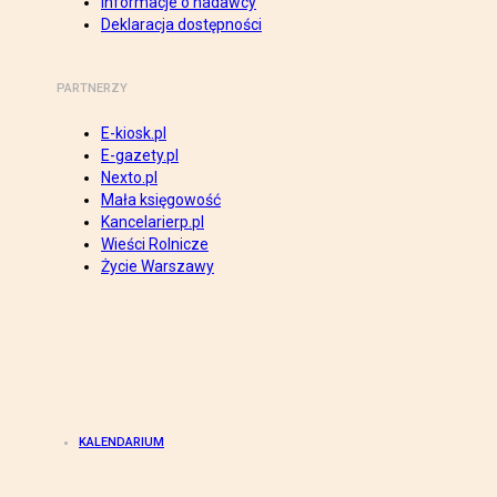
Informacje o nadawcy
Deklaracja dostępności
PARTNERZY
E-kiosk.pl
E-gazety.pl
Nexto.pl
Mała księgowość
Kancelarierp.pl
Wieści Rolnicze
Życie Warszawy
KALENDARIUM