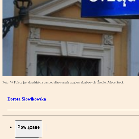
Foto: W Polsce jest dwadzieścia wyspecjalizowanych urzędów skarbowych. Źródło: Adobe Stock
Dorota Słowikowska
Powiązane