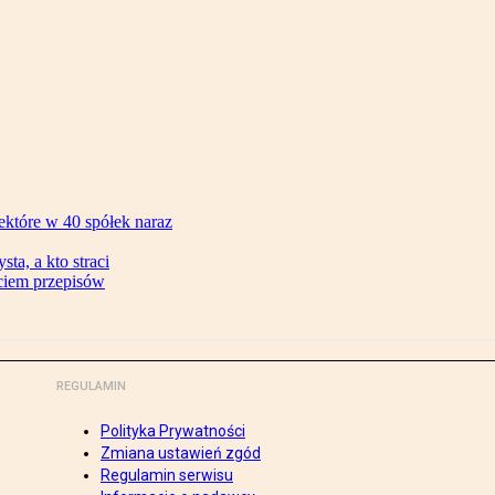
ektóre w 40 spółek naraz
ta, a kto straci
ęciem przepisów
REGULAMIN
Polityka Prywatności
Zmiana ustawień zgód
Regulamin serwisu