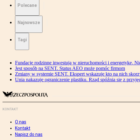
Polecane
Najnowsze
Tagi
Fundacje rodzinne inwestują w nieruchomości i energetykę. Ni
Jest sposób na SENT. Status AEO może pomóc firmom
Zmiany w systemie SENT. Ekspert wskazuje kto na nich skorzys
Unia nakazuje ograniczenie plastiku. Rząd spóźnia się z przyj
KONTAKT
O nas
Kontakt
Napisz do nas