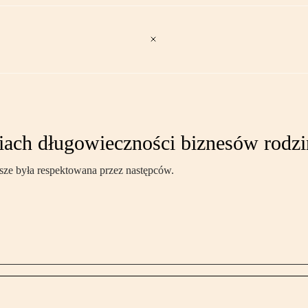
egiach długowieczności biznesów rodz
wsze była respektowana przez następców.