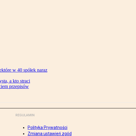
ektóre w 40 spółek naraz
ta, a kto straci
ęciem przepisów
REGULAMIN
Polityka Prywatności
Zmiana ustawień zgód