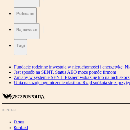
Polecane
Najnowsze
Tagi
Fundacje rodzinne inwestują w nieruchomości i energetykę. Ni
Jest sposób na SENT. Status AEO może pomóc firmom
Zmiany w systemie SENT. Ekspert wskazuje kto na nich skorzys
Unia nakazuje ograniczenie plastiku. Rząd spóźnia się z przyj
KONTAKT
O nas
Kontakt