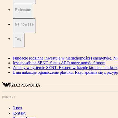
Polecane
Najnowsze
Tagi
Fundacje rodzinne inwestują w nieruchomości i energetykę. Ni
Jest sposób na SENT. Status AEO może pomóc firmom
Zmiany w systemie SENT. Ekspert wskazuje kto na nich skorzys
Unia nakazuje ograniczenie plastiku. Rząd spóźnia się z przyj
KONTAKT
O nas
Kontakt