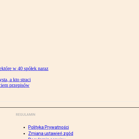
ektóre w 40 spółek naraz
ta, a kto straci
ęciem przepisów
REGULAMIN
Polityka Prywatności
Zmiana ustawień zgód