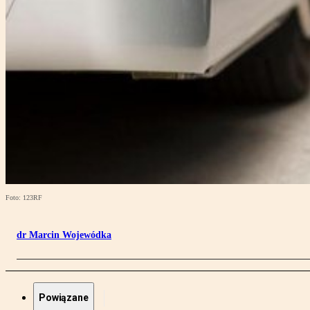
Foto: 123RF
dr Marcin Wojewódka
Powiązane