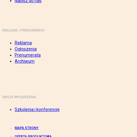
Napisz do nas
REKLAMA I PRENUMERATA
Reklama
Ogłoszenia
Prenumerata
Archiwum
NASZE WYDARZENIA
Szkolenia i konferencje
MAPA STRONY
OFERTA PRODUKTOWA