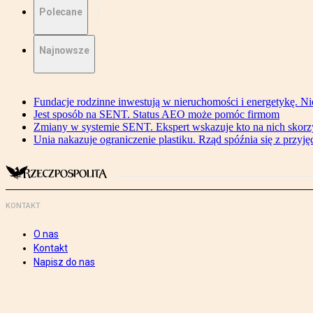
Polecane
Najnowsze
Fundacje rodzinne inwestują w nieruchomości i energetykę. Ni
Jest sposób na SENT. Status AEO może pomóc firmom
Zmiany w systemie SENT. Ekspert wskazuje kto na nich skorzys
Unia nakazuje ograniczenie plastiku. Rząd spóźnia się z przyj
KONTAKT
O nas
Kontakt
Napisz do nas