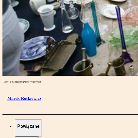
Foto: Fotorzepa/Piotr Wittman
Marek Rotkiewicz
Powiązane