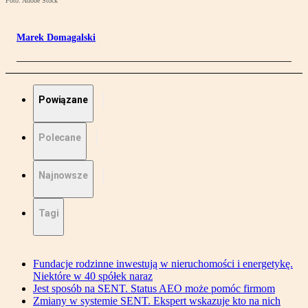
Foto: Adobe Stock
Marek Domagalski
Powiązane
Polecane
Najnowsze
Tagi
Fundacje rodzinne inwestują w nieruchomości i energetykę.
Niektóre w 40 spółek naraz
Jest sposób na SENT. Status AEO może pomóc firmom
Zmiany w systemie SENT. Ekspert wskazuje kto na nich