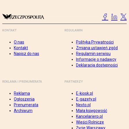
KONTAKT
REGULAMIN
O nas
Polityka Prywatności
Kontakt
Zmiana ustawień zgód
Napisz do nas
Regulamin serwisu
Informacje o nadawcy
Deklaracja dostępności
REKLAMA I PRENUMERATA
PARTNERZY
Reklama
E-kiosk.pl
Ogłoszenia
E-gazety.pl
Prenumerata
Nexto.pl
Archiwum
Mała księgowość
Kancelarierp.pl
Wieści Rolnicze
Życie Warszawy