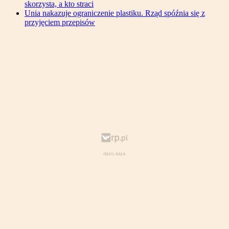
skorzysta, a kto straci
Unia nakazuje ograniczenie plastiku. Rząd spóźnia się z
przyjęciem przepisów