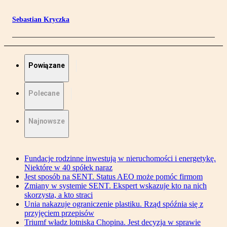
Sebastian Kryczka
Powiązane
Polecane
Najnowsze
Fundacje rodzinne inwestują w nieruchomości i energetykę.
Niektóre w 40 spółek naraz
Jest sposób na SENT. Status AEO może pomóc firmom
Zmiany w systemie SENT. Ekspert wskazuje kto na nich
skorzysta, a kto straci
Unia nakazuje ograniczenie plastiku. Rząd spóźnia się z
przyjęciem przepisów
Triumf władz lotniska Chopina. Jest decyzja w sprawie