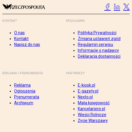
KONTAKT
REGULAMIN
O nas
Polityka Prywatności
Kontakt
Zmiana ustawień zgód
Napisz do nas
Regulamin serwisu
Informacje o nadawcy
Deklaracja dostępności
REKLAMA I PRENUMERATA
PARTNERZY
Reklama
E-kiosk.pl
Ogłoszenia
E-gazety.pl
Prenumerata
Nexto.pl
Archiwum
Mała księgowość
Kancelarierp.pl
Wieści Rolnicze
Życie Warszawy