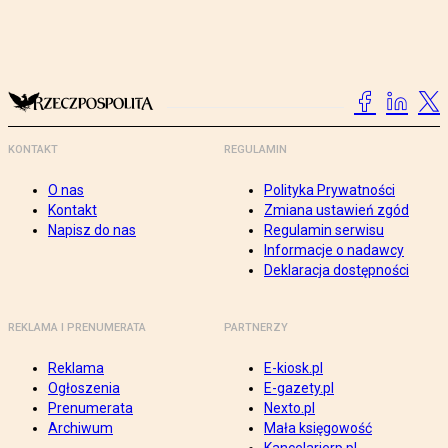
KONTAKT
REGULAMIN
O nas
Polityka Prywatności
Kontakt
Zmiana ustawień zgód
Napisz do nas
Regulamin serwisu
Informacje o nadawcy
Deklaracja dostępności
REKLAMA I PRENUMERATA
PARTNERZY
Reklama
E-kiosk.pl
Ogłoszenia
E-gazety.pl
Prenumerata
Nexto.pl
Archiwum
Mała księgowość