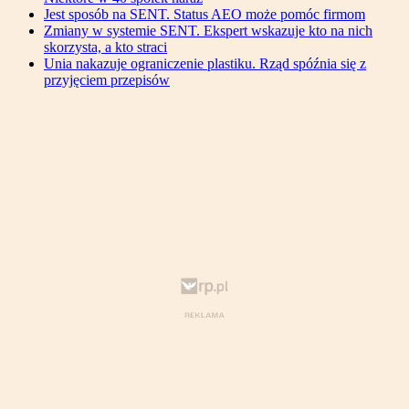
Jest sposób na SENT. Status AEO może pomóc firmom
Zmiany w systemie SENT. Ekspert wskazuje kto na nich
skorzysta, a kto straci
Unia nakazuje ograniczenie plastiku. Rząd spóźnia się z
przyjęciem przepisów