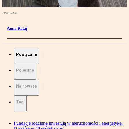
Foto: 123RF
Anna Rataj
Powiązane
Polecane
Najnowsze
Tagi
Fundacje rodzinne inwestują w nieruchomości i energetykę.
Niektóre w 40 spółek naraz