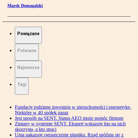
Marek Domagalski
Powiązane
Polecane
Najnowsze
Tagi
Fundacje rodzinne inwestują w nieruchomości i energetykę.
Niektóre w 40 spółek naraz
Jest sposób na SENT. Status AEO może pomóc firmom
Zmiany w systemie SENT. Ekspert wskazuje kto na nich
skorzysta, a kto straci
Unia nakazuje ograniczenie plastiku. Rząd spóźnia się z