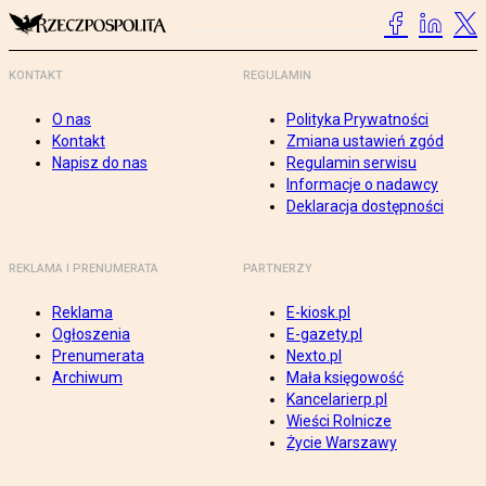
KONTAKT
REGULAMIN
O nas
Polityka Prywatności
Kontakt
Zmiana ustawień zgód
Napisz do nas
Regulamin serwisu
Informacje o nadawcy
Deklaracja dostępności
REKLAMA I PRENUMERATA
PARTNERZY
Reklama
E-kiosk.pl
Ogłoszenia
E-gazety.pl
Prenumerata
Nexto.pl
Archiwum
Mała księgowość
Kancelarierp.pl
Wieści Rolnicze
Życie Warszawy