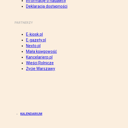
Informacje o nadawcy
Deklaracja dostępności
PARTNERZY
E-kiosk.pl
E-gazety.pl
Nexto.pl
Mała księgowość
Kancelarierp.pl
Wieści Rolnicze
Życie Warszawy
KALENDARIUM