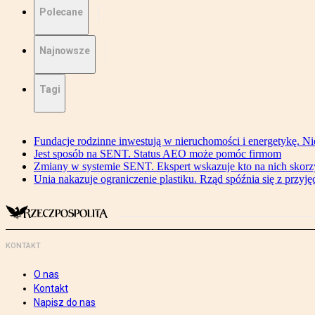
Polecane
Najnowsze
Tagi
Fundacje rodzinne inwestują w nieruchomości i energetykę. Ni
Jest sposób na SENT. Status AEO może pomóc firmom
Zmiany w systemie SENT. Ekspert wskazuje kto na nich skorzys
Unia nakazuje ograniczenie plastiku. Rząd spóźnia się z przyj
KONTAKT
O nas
Kontakt
Napisz do nas