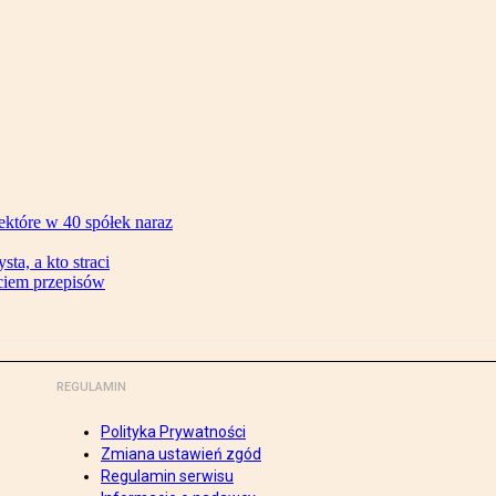
ektóre w 40 spółek naraz
ta, a kto straci
ęciem przepisów
REGULAMIN
Polityka Prywatności
Zmiana ustawień zgód
Regulamin serwisu