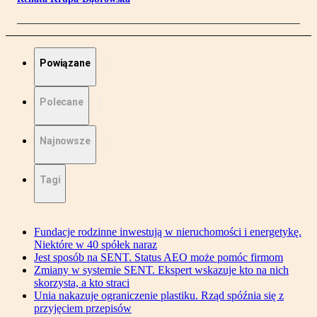
Powiązane
Polecane
Najnowsze
Tagi
Fundacje rodzinne inwestują w nieruchomości i energetykę.
Niektóre w 40 spółek naraz
Jest sposób na SENT. Status AEO może pomóc firmom
Zmiany w systemie SENT. Ekspert wskazuje kto na nich
skorzysta, a kto straci
Unia nakazuje ograniczenie plastiku. Rząd spóźnia się z
przyjęciem przepisów