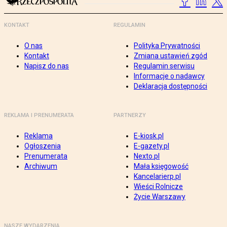
KONTAKT
REGULAMIN
O nas
Polityka Prywatności
Kontakt
Zmiana ustawień zgód
Napisz do nas
Regulamin serwisu
Informacje o nadawcy
Deklaracja dostępności
REKLAMA I PRENUMERATA
PARTNERZY
Reklama
E-kiosk.pl
Ogłoszenia
E-gazety.pl
Prenumerata
Nexto.pl
Archiwum
Mała księgowość
Kancelarierp.pl
Wieści Rolnicze
Życie Warszawy
NASZE WYDARZENIA