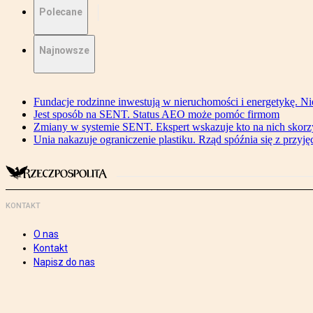
Polecane
Najnowsze
Fundacje rodzinne inwestują w nieruchomości i energetykę. Ni
Jest sposób na SENT. Status AEO może pomóc firmom
Zmiany w systemie SENT. Ekspert wskazuje kto na nich skorzys
Unia nakazuje ograniczenie plastiku. Rząd spóźnia się z przyj
KONTAKT
O nas
Kontakt
Napisz do nas