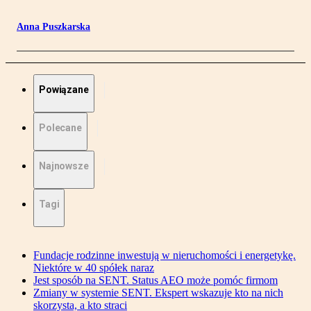
Anna Puszkarska
Powiązane
Polecane
Najnowsze
Tagi
Fundacje rodzinne inwestują w nieruchomości i energetykę.
Niektóre w 40 spółek naraz
Jest sposób na SENT. Status AEO może pomóc firmom
Zmiany w systemie SENT. Ekspert wskazuje kto na nich
skorzysta, a kto straci