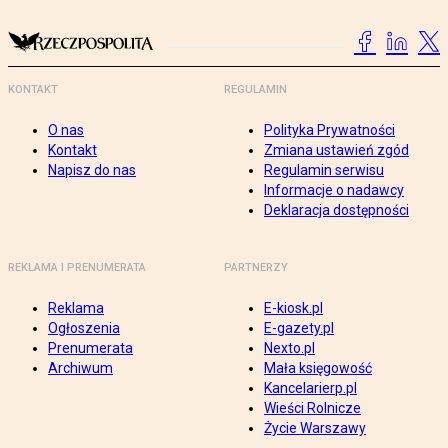
KONTAKT
REGULAMIN
O nas
Polityka Prywatności
Kontakt
Zmiana ustawień zgód
Napisz do nas
Regulamin serwisu
Informacje o nadawcy
Deklaracja dostępności
REKLAMA I PRENUMERATA
PARTNERZY
Reklama
E-kiosk.pl
Ogłoszenia
E-gazety.pl
Prenumerata
Nexto.pl
Archiwum
Mała księgowość
Kancelarierp.pl
Wieści Rolnicze
Życie Warszawy