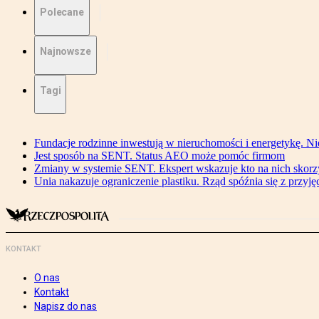
Polecane
Najnowsze
Tagi
Fundacje rodzinne inwestują w nieruchomości i energetykę. Ni
Jest sposób na SENT. Status AEO może pomóc firmom
Zmiany w systemie SENT. Ekspert wskazuje kto na nich skorzys
Unia nakazuje ograniczenie plastiku. Rząd spóźnia się z przyj
KONTAKT
O nas
Kontakt
Napisz do nas