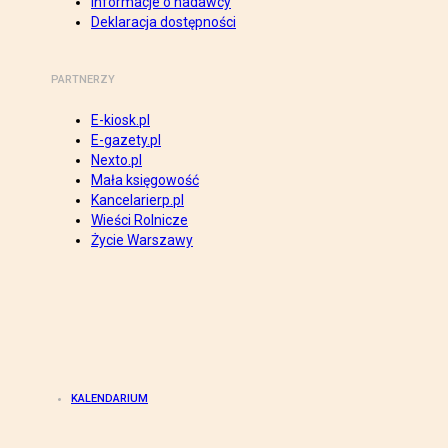
Informacje o nadawcy
Deklaracja dostępności
PARTNERZY
E-kiosk.pl
E-gazety.pl
Nexto.pl
Mała księgowość
Kancelarierp.pl
Wieści Rolnicze
Życie Warszawy
KALENDARIUM