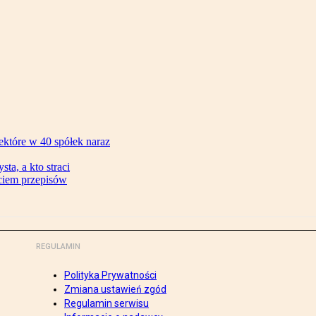
ektóre w 40 spółek naraz
ta, a kto straci
ęciem przepisów
REGULAMIN
Polityka Prywatności
Zmiana ustawień zgód
Regulamin serwisu