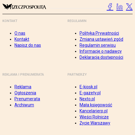
KONTAKT
REGULAMIN
O nas
Polityka Prywatności
Kontakt
Zmiana ustawień zgód
Napisz do nas
Regulamin serwisu
Informacje o nadawcy
Deklaracja dostępności
REKLAMA I PRENUMERATA
PARTNERZY
Reklama
E-kiosk.pl
Ogłoszenia
E-gazety.pl
Prenumerata
Nexto.pl
Archiwum
Mała księgowość
Kancelarierp.pl
Wieści Rolnicze
Życie Warszawy