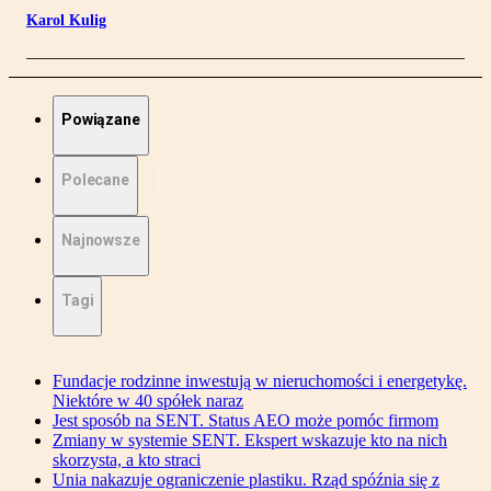
Karol Kulig
Powiązane
Polecane
Najnowsze
Tagi
Fundacje rodzinne inwestują w nieruchomości i energetykę.
Niektóre w 40 spółek naraz
Jest sposób na SENT. Status AEO może pomóc firmom
Zmiany w systemie SENT. Ekspert wskazuje kto na nich
skorzysta, a kto straci
Unia nakazuje ograniczenie plastiku. Rząd spóźnia się z