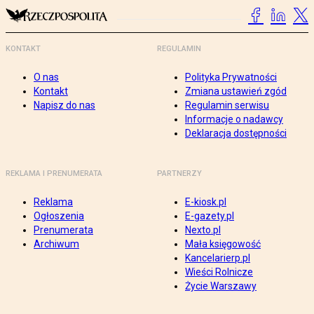
KONTAKT
REGULAMIN
O nas
Polityka Prywatności
Kontakt
Zmiana ustawień zgód
Napisz do nas
Regulamin serwisu
Informacje o nadawcy
Deklaracja dostępności
REKLAMA I PRENUMERATA
PARTNERZY
Reklama
E-kiosk.pl
Ogłoszenia
E-gazety.pl
Prenumerata
Nexto.pl
Archiwum
Mała księgowość
Kancelarierp.pl
Wieści Rolnicze
Życie Warszawy