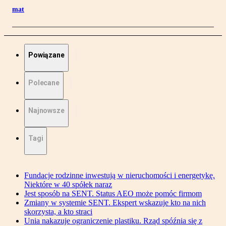
mat
Powiązane
Polecane
Najnowsze
Tagi
Fundacje rodzinne inwestują w nieruchomości i energetykę.
Niektóre w 40 spółek naraz
Jest sposób na SENT. Status AEO może pomóc firmom
Zmiany w systemie SENT. Ekspert wskazuje kto na nich
skorzysta, a kto straci
Unia nakazuje ograniczenie plastiku. Rząd spóźnia się z