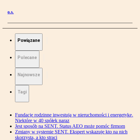
o.s.
Powiązane
Polecane
Najnowsze
Tagi
Fundacje rodzinne inwestują w nieruchomości i energetykę.
Niektóre w 40 spółek naraz
Jest sposób na SENT. Status AEO może pomóc firmom
Zmiany w systemie SENT. Ekspert wskazuje kto na nich
skorzysta, a kto straci