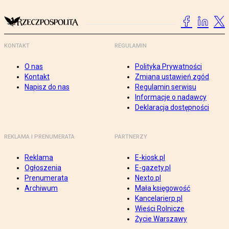
KONTAKT
REGULAMIN
O nas
Polityka Prywatności
Kontakt
Zmiana ustawień zgód
Napisz do nas
Regulamin serwisu
Informacje o nadawcy
Deklaracja dostępności
REKLAMA I PRENUMERATA
PARTNERZY
Reklama
E-kiosk.pl
Ogłoszenia
E-gazety.pl
Prenumerata
Nexto.pl
Archiwum
Mała księgowość
Kancelarierp.pl
Wieści Rolnicze
Życie Warszawy