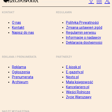
KONTAKT
REGULAMIN
O nas
Polityka Prywatności
Kontakt
Zmiana ustawień zgód
Napisz do nas
Regulamin serwisu
Informacje o nadawcy
Deklaracja dostępności
REKLAMA I PRENUMERATA
PARTNERZY
Reklama
E-kiosk.pl
Ogłoszenia
E-gazety.pl
Prenumerata
Nexto.pl
Archiwum
Mała księgowość
Kancelarierp.pl
Wieści Rolnicze
Życie Warszawy
NASZE WYDARZENIA