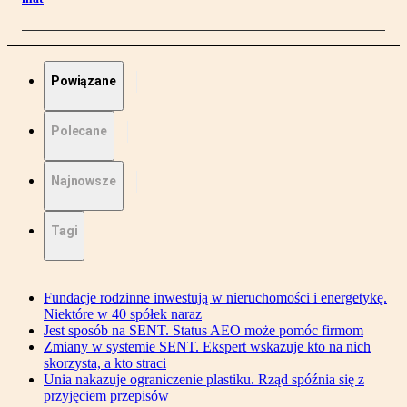
Powiązane
Polecane
Najnowsze
Tagi
Fundacje rodzinne inwestują w nieruchomości i energetykę.
Niektóre w 40 spółek naraz
Jest sposób na SENT. Status AEO może pomóc firmom
Zmiany w systemie SENT. Ekspert wskazuje kto na nich
skorzysta, a kto straci
Unia nakazuje ograniczenie plastiku. Rząd spóźnia się z
przyjęciem przepisów