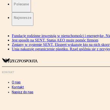
Polecane
Najnowsze
Fundacje rodzinne inwestują w nieruchomości i energetykę. Ni
Jest sposób na SENT. Status AEO może pomóc firmom
Zmiany w systemie SENT. Ekspert wskazuje kto na nich skorzys
Unia nakazuje ograniczenie plastiku. Rząd spóźnia się z przyj
KONTAKT
O nas
Kontakt
Napisz do nas