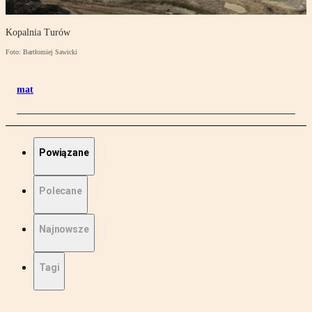
Kopalnia Turów
Foto: Bartłomiej Sawicki
mat
Powiązane
Polecane
Najnowsze
Tagi