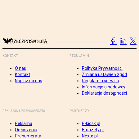
KONTAKT
REGULAMIN
O nas
Polityka Prywatności
Kontakt
Zmiana ustawień zgód
Napisz do nas
Regulamin serwisu
Informacje o nadawcy
Deklaracja dostępności
REKLAMA I PRENUMERATA
PARTNERZY
Reklama
E-kiosk.pl
Ogłoszenia
E-gazety.pl
Prenumerata
Nexto.pl