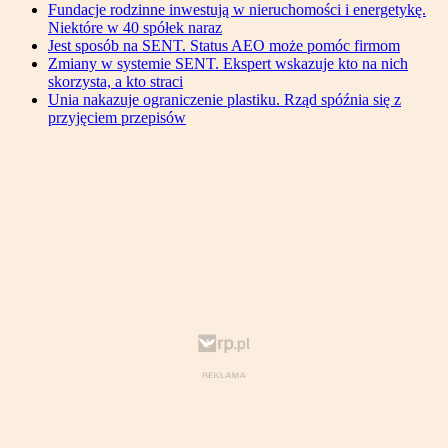
Fundacje rodzinne inwestują w nieruchomości i energetykę.
Niektóre w 40 spółek naraz
Jest sposób na SENT. Status AEO może pomóc firmom
Zmiany w systemie SENT. Ekspert wskazuje kto na nich
skorzysta, a kto straci
Unia nakazuje ograniczenie plastiku. Rząd spóźnia się z
przyjęciem przepisów