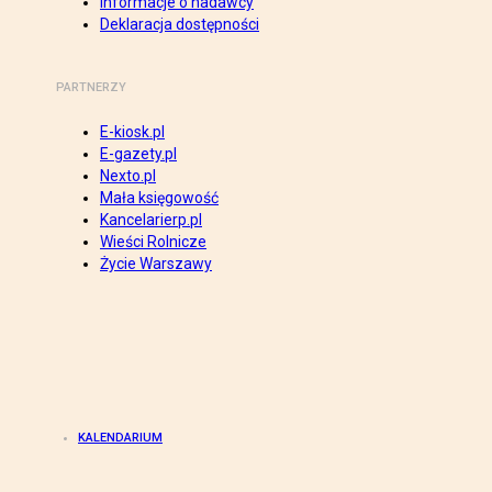
Informacje o nadawcy
Deklaracja dostępności
PARTNERZY
E-kiosk.pl
E-gazety.pl
Nexto.pl
Mała księgowość
Kancelarierp.pl
Wieści Rolnicze
Życie Warszawy
KALENDARIUM