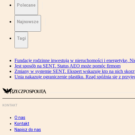
Polecane
Najnowsze
Tagi
Fundacje rodzinne inwestują w nieruchomości i energetykę. Ni
Jest sposób na SENT. Status AEO może pomóc firmom
Zmiany w systemie SENT. Ekspert wskazuje kto na nich skorzys
Unia nakazuje ograniczenie plastiku. Rząd spóźnia się z przyj
KONTAKT
O nas
Kontakt
Napisz do nas