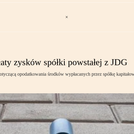
ty zysków spółki powstałej z JDG
tyczącą opodatkowania środków wypłacanych przez spółkę kapitałową