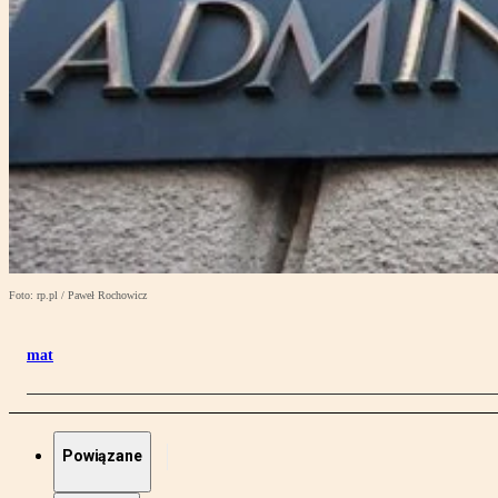
Foto: rp.pl / Paweł Rochowicz
mat
Powiązane