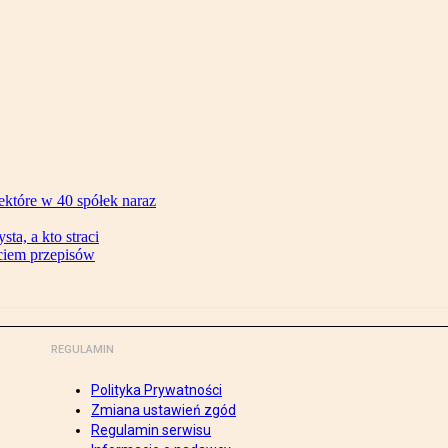
ektóre w 40 spółek naraz
ta, a kto straci
ęciem przepisów
REGULAMIN
Polityka Prywatności
Zmiana ustawień zgód
Regulamin serwisu