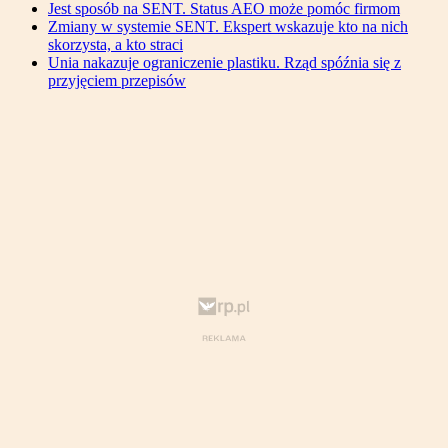
Jest sposób na SENT. Status AEO może pomóc firmom
Zmiany w systemie SENT. Ekspert wskazuje kto na nich
skorzysta, a kto straci
Unia nakazuje ograniczenie plastiku. Rząd spóźnia się z
przyjęciem przepisów