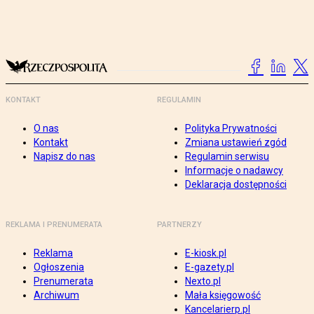
KONTAKT
REGULAMIN
O nas
Polityka Prywatności
Kontakt
Zmiana ustawień zgód
Napisz do nas
Regulamin serwisu
Informacje o nadawcy
Deklaracja dostępności
REKLAMA I PRENUMERATA
PARTNERZY
Reklama
E-kiosk.pl
Ogłoszenia
E-gazety.pl
Prenumerata
Nexto.pl
Archiwum
Mała księgowość
Kancelarierp.pl