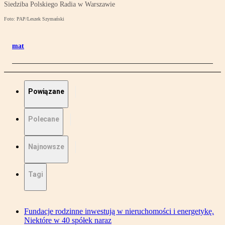
Siedziba Polskiego Radia w Warszawie
Foto: PAP/Leszek Szymański
mat
Powiązane
Polecane
Najnowsze
Tagi
Fundacje rodzinne inwestują w nieruchomości i energetykę.
Niektóre w 40 spółek naraz