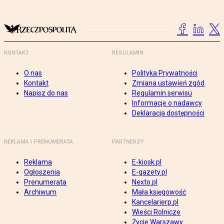
KONTAKT
REGULAMIN
O nas
Polityka Prywatności
Kontakt
Zmiana ustawień zgód
Napisz do nas
Regulamin serwisu
Informacje o nadawcy
Deklaracja dostępności
REKLAMA I PRENUMERATA
PARTNERZY
Reklama
E-kiosk.pl
Ogłoszenia
E-gazety.pl
Prenumerata
Nexto.pl
Archiwum
Mała księgowość
Kancelarierp.pl
Wieści Rolnicze
Życie Warszawy