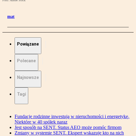
Foto: Adobe Stock
mat
Powiązane
Polecane
Najnowsze
Tagi
Fundacje rodzinne inwestują w nieruchomości i energetykę.
Niektóre w 40 spółek naraz
Jest sposób na SENT. Status AEO może pomóc firmom
Zmiany w systemie SENT. Ekspert wskazuje kto na nich