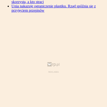
skorzysta, a kto straci
Unia nakazuje ograniczenie plastiku. Rząd spóźnia się z
przyjęciem przepisów