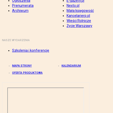
Ogłoszenia
E-gazety.pl
Prenumerata
Nexto.pl
Archiwum
Mała księgowość
Kancelarierp.pl
Wieści Rolnicze
Życie Warszawy
NASZE WYDARZENIA
Szkolenia i konferencje
MAPA STRONY
KALENDARIUM
OFERTA PRODUKTOWA