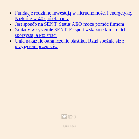
Fundacje rodzinne inwestują w nieruchomości i energetykę.
Niektóre w 40 spółek naraz
Jest sposób na SENT. Status AEO może pomóc firmom
Zmiany w systemie SENT. Ekspert wskazuje kto na nich
skorzysta, a kto straci
Unia nakazuje ograniczenie plastiku. Rząd spóźnia się z
przyjęciem przepisów