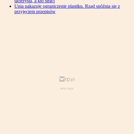
skorzysta, a kto straci
Unia nakazuje ograniczenie plastiku. Rząd spóźnia się z
przyjęciem przepisów