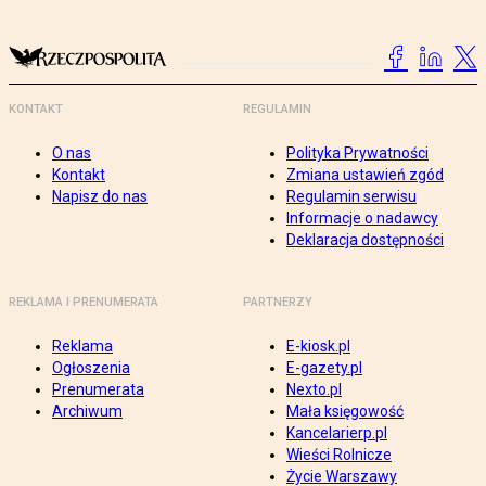
KONTAKT
REGULAMIN
O nas
Polityka Prywatności
Kontakt
Zmiana ustawień zgód
Napisz do nas
Regulamin serwisu
Informacje o nadawcy
Deklaracja dostępności
REKLAMA I PRENUMERATA
PARTNERZY
Reklama
E-kiosk.pl
Ogłoszenia
E-gazety.pl
Prenumerata
Nexto.pl
Archiwum
Mała księgowość
Kancelarierp.pl
Wieści Rolnicze
Życie Warszawy