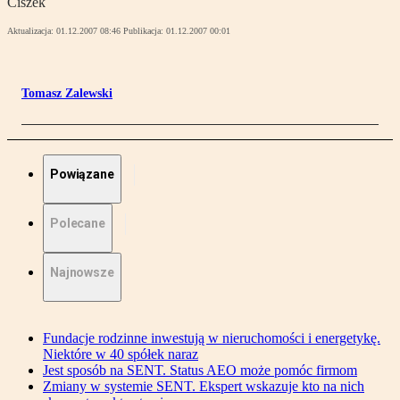
Ciszek
Aktualizacja:
01.12.2007 08:46
Publikacja:
01.12.2007 00:01
Tomasz Zalewski
Powiązane
Polecane
Najnowsze
Fundacje rodzinne inwestują w nieruchomości i energetykę.
Niektóre w 40 spółek naraz
Jest sposób na SENT. Status AEO może pomóc firmom
Zmiany w systemie SENT. Ekspert wskazuje kto na nich