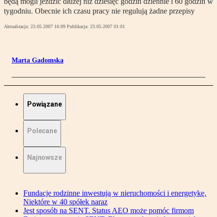
będą mogli jeździć dłużej niż dziesięć godzin dziennie i 60 godzin w
tygodniu. Obecnie ich czasu pracy nie regulują żadne przepisy
Aktualizacja:
23.05.2007 16:09
Publikacja:
23.05.2007 01:01
Marta Gadomska
Powiązane
Polecane
Najnowsze
Fundacje rodzinne inwestują w nieruchomości i energetykę.
Niektóre w 40 spółek naraz
Jest sposób na SENT. Status AEO może pomóc firmom