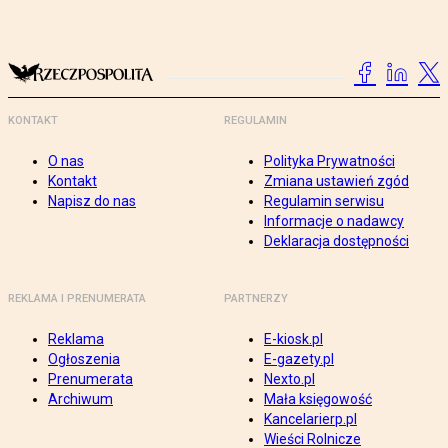
KONTAKT
REGULAMIN
O nas
Polityka Prywatności
Kontakt
Zmiana ustawień zgód
Napisz do nas
Regulamin serwisu
Informacje o nadawcy
Deklaracja dostępności
REKLAMA I PRENUMERATA
PARTNERZY
Reklama
E-kiosk.pl
Ogłoszenia
E-gazety.pl
Prenumerata
Nexto.pl
Archiwum
Mała księgowość
Kancelarierp.pl
Wieści Rolnicze