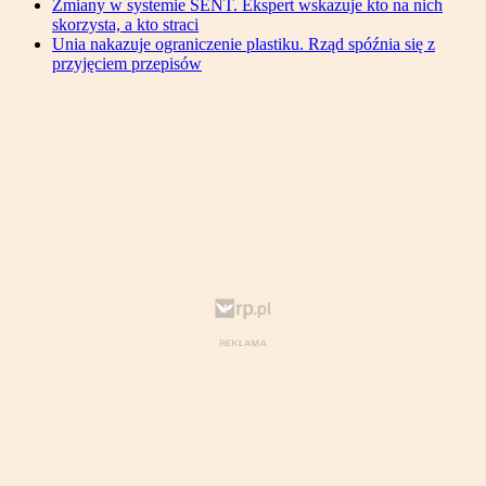
Zmiany w systemie SENT. Ekspert wskazuje kto na nich
skorzysta, a kto straci
Unia nakazuje ograniczenie plastiku. Rząd spóźnia się z
przyjęciem przepisów