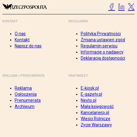
KONTAKT
REGULAMIN
O nas
Polityka Prywatności
Kontakt
Zmiana ustawień zgód
Napisz do nas
Regulamin serwisu
Informacje o nadawcy
Deklaracja dostępności
REKLAMA I PRENUMERATA
PARTNERZY
Reklama
E-kiosk.pl
Ogłoszenia
E-gazety.pl
Prenumerata
Nexto.pl
Archiwum
Mała księgowość
Kancelarierp.pl
Wieści Rolnicze
Życie Warszawy