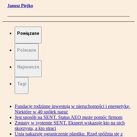
Janusz Piejko
Powiązane
Polecane
Najnowsze
Tagi
Fundacje rodzinne inwestują w nieruchomości i energetykę.
Niektóre w 40 spółek naraz
Jest sposób na SENT. Status AEO może pomóc firmom
Zmiany w systemie SENT. Ekspert wskazuje kto na nich
skorzysta, a kto straci
Unia nakazuje ograniczenie plastiku. Rząd spóźnia się z