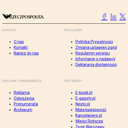
KONTAKT
REGULAMIN
O nas
Polityka Prywatności
Kontakt
Zmiana ustawień zgód
Napisz do nas
Regulamin serwisu
Informacje o nadawcy
Deklaracja dostępności
REKLAMA I PRENUMERATA
PARTNERZY
Reklama
E-kiosk.pl
Ogłoszenia
E-gazety.pl
Prenumerata
Nexto.pl
Archiwum
Mała księgowość
Kancelarierp.pl
Wieści Rolnicze
Życie Warszawy