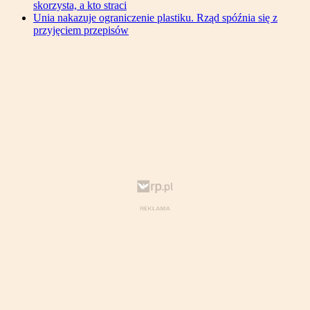
skorzysta, a kto straci
Unia nakazuje ograniczenie plastiku. Rząd spóźnia się z
przyjęciem przepisów