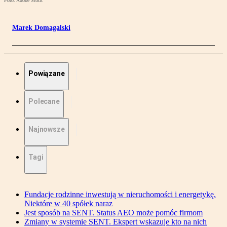
Foto: Adobe Stock
Marek Domagalski
Powiązane
Polecane
Najnowsze
Tagi
Fundacje rodzinne inwestują w nieruchomości i energetykę.
Niektóre w 40 spółek naraz
Jest sposób na SENT. Status AEO może pomóc firmom
Zmiany w systemie SENT. Ekspert wskazuje kto na nich