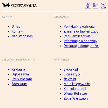
KONTAKT
REGULAMIN
O nas
Polityka Prywatności
Kontakt
Zmiana ustawień zgód
Napisz do nas
Regulamin serwisu
Informacje o nadawcy
Deklaracja dostępności
REKLAMA I PRENUMERATA
PARTNERZY
Reklama
E-kiosk.pl
Ogłoszenia
E-gazety.pl
Prenumerata
Nexto.pl
Archiwum
Mała księgowość
Kancelarierp.pl
Wieści Rolnicze
Życie Warszawy