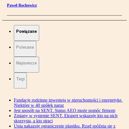
Paweł Rochowicz
Powiązane
Polecane
Najnowsze
Tagi
Fundacje rodzinne inwestują w nieruchomości i energetykę.
Niektóre w 40 spółek naraz
Jest sposób na SENT. Status AEO może pomóc firmom
Zmiany w systemie SENT. Ekspert wskazuje kto na nich
skorzysta, a kto straci
Unia nakazuje ograniczenie plastiku. Rząd spóźnia się z