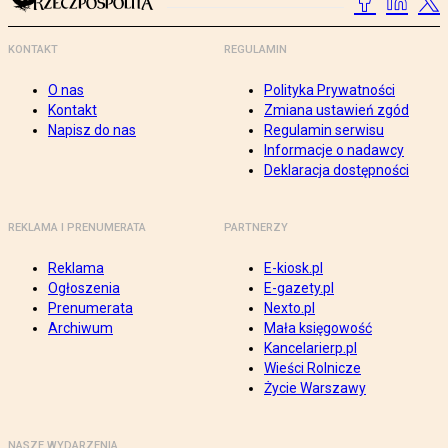
KONTAKT
REGULAMIN
O nas
Polityka Prywatności
Kontakt
Zmiana ustawień zgód
Napisz do nas
Regulamin serwisu
Informacje o nadawcy
Deklaracja dostępności
REKLAMA I PRENUMERATA
PARTNERZY
Reklama
E-kiosk.pl
Ogłoszenia
E-gazety.pl
Prenumerata
Nexto.pl
Archiwum
Mała księgowość
Kancelarierp.pl
Wieści Rolnicze
Życie Warszawy
NASZE WYDARZENIA