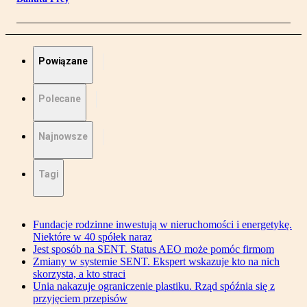
Powiązane
Polecane
Najnowsze
Tagi
Fundacje rodzinne inwestują w nieruchomości i energetykę.
Niektóre w 40 spółek naraz
Jest sposób na SENT. Status AEO może pomóc firmom
Zmiany w systemie SENT. Ekspert wskazuje kto na nich
skorzysta, a kto straci
Unia nakazuje ograniczenie plastiku. Rząd spóźnia się z
przyjęciem przepisów