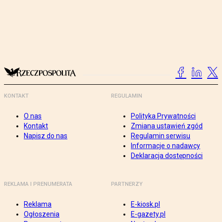
KONTAKT
REGULAMIN
O nas
Polityka Prywatności
Kontakt
Zmiana ustawień zgód
Napisz do nas
Regulamin serwisu
Informacje o nadawcy
Deklaracja dostępności
REKLAMA I PRENUMERATA
PARTNERZY
Reklama
E-kiosk.pl
Ogłoszenia
E-gazety.pl