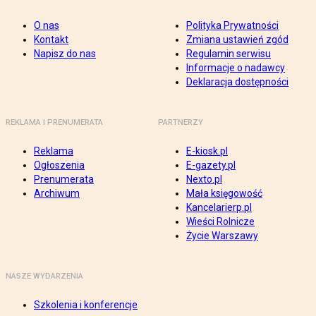
O nas
Polityka Prywatności
Kontakt
Zmiana ustawień zgód
Napisz do nas
Regulamin serwisu
Informacje o nadawcy
Deklaracja dostępności
REKLAMA I PRENUMERATA
PARTNERZY
Reklama
E-kiosk.pl
Ogłoszenia
E-gazety.pl
Prenumerata
Nexto.pl
Archiwum
Mała księgowość
Kancelarierp.pl
Wieści Rolnicze
Życie Warszawy
NASZE WYDARZENIA
Szkolenia i konferencje