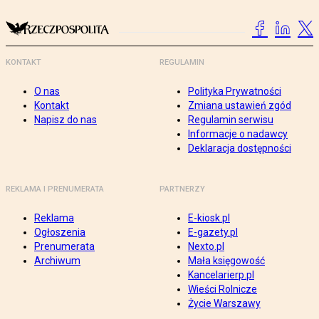
KONTAKT
REGULAMIN
O nas
Polityka Prywatności
Kontakt
Zmiana ustawień zgód
Napisz do nas
Regulamin serwisu
Informacje o nadawcy
Deklaracja dostępności
REKLAMA I PRENUMERATA
PARTNERZY
Reklama
E-kiosk.pl
Ogłoszenia
E-gazety.pl
Prenumerata
Nexto.pl
Archiwum
Mała księgowość
Kancelarierp.pl
Wieści Rolnicze
Życie Warszawy