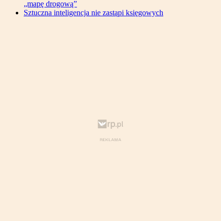
„mapę drogową”
Sztuczna inteligencja nie zastąpi księgowych