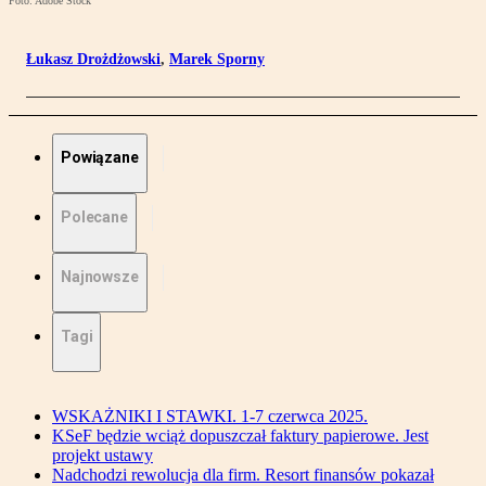
Foto: Adobe Stock
Łukasz Drożdżowski
,
Marek Sporny
Powiązane
Polecane
Najnowsze
Tagi
WSKAŻNIKI I STAWKI. 1-7 czerwca 2025.
KSeF będzie wciąż dopuszczał faktury papierowe. Jest
projekt ustawy
Nadchodzi rewolucja dla firm. Resort finansów pokazał