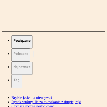
Powiązane
Polecane
Najnowsze
Tagi
Będzie jesienna ofensywa?
Rynek wtórny. Ile za mieszkanie z drugiej ręki
Czynsze można negocjować