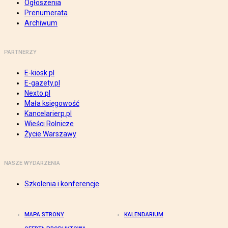
Ogłoszenia
Prenumerata
Archiwum
PARTNERZY
E-kiosk.pl
E-gazety.pl
Nexto.pl
Mała księgowość
Kancelarierp.pl
Wieści Rolnicze
Życie Warszawy
NASZE WYDARZENIA
Szkolenia i konferencje
MAPA STRONY
KALENDARIUM