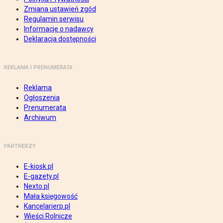
Zmiana ustawień zgód
Regulamin serwisu
Informacje o nadawcy
Deklaracja dostępności
REKLAMA I PRENUMERATA
Reklama
Ogłoszenia
Prenumerata
Archiwum
PARTNERZY
E-kiosk.pl
E-gazety.pl
Nexto.pl
Mała księgowość
Kancelarierp.pl
Wieści Rolnicze