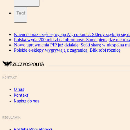
Tagi
Klienci coraz częściej pytają AI, co kupić. Sklepy szykują się 
Polska wyda 200 mld zł na obronność. Same pieniądze nie ro
Nowe uprawnienia PIP już działają. Setki skarg w niespełna mi
Polskie e-sklepy wygrywają z zagranicą. Blik robi różnicę
KONTAKT
O nas
Kontakt
Napisz do nas
REGULAMIN
Polityka Prywatności