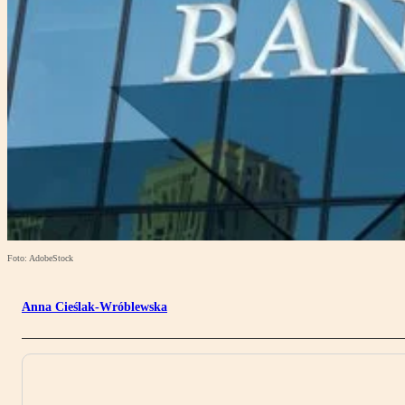
Foto: AdobeStock
Anna Cieślak-Wróblewska