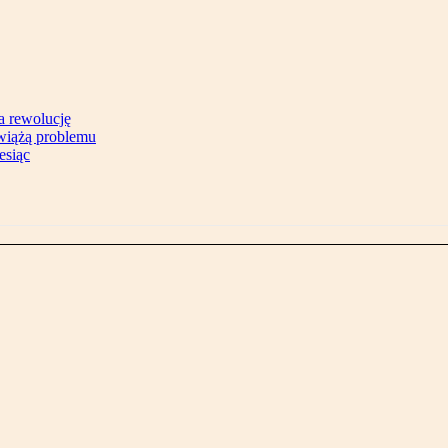
na rewolucję
zwiążą problemu
esiąc