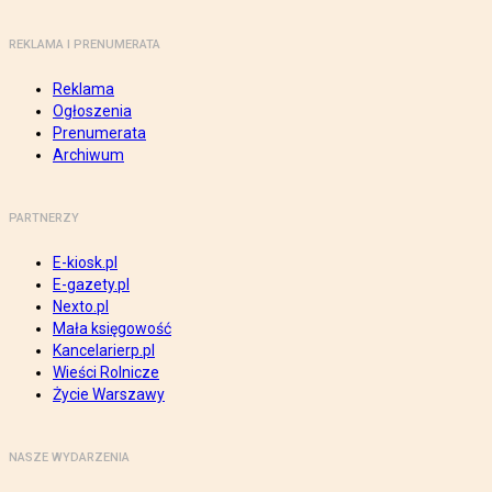
REKLAMA I PRENUMERATA
Reklama
Ogłoszenia
Prenumerata
Archiwum
PARTNERZY
E-kiosk.pl
E-gazety.pl
Nexto.pl
Mała księgowość
Kancelarierp.pl
Wieści Rolnicze
Życie Warszawy
NASZE WYDARZENIA