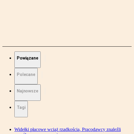
Powiązane
Polecane
Najnowsze
Tagi
Widełki płacowe wciąż rzadkością. Pracodawcy znaleźli