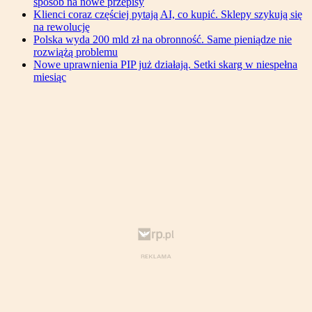
sposób na nowe przepisy
Klienci coraz częściej pytają AI, co kupić. Sklepy szykują się
na rewolucję
Polska wyda 200 mld zł na obronność. Same pieniądze nie
rozwiążą problemu
Nowe uprawnienia PIP już działają. Setki skarg w niespełna
miesiąc